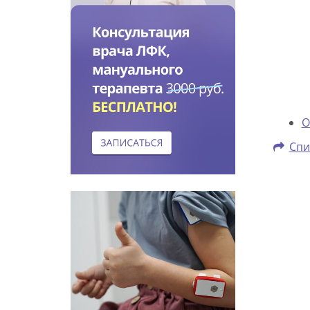
О
Спи