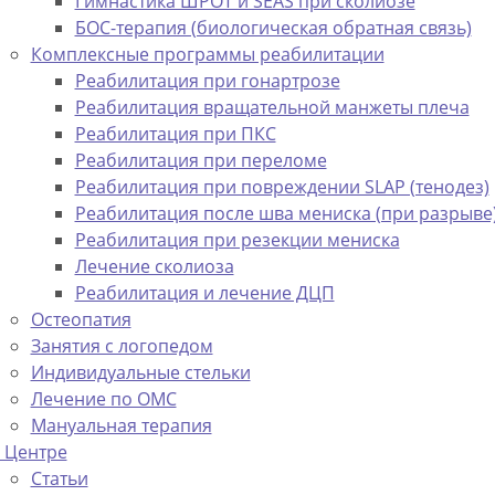
Гимнастика ШРОТ и SEAS при сколиозе
БОС-терапия (биологическая обратная связь)
Комплексные программы реабилитации
Реабилитация при гонартрозе
Реабилитация вращательной манжеты плеча
Реабилитация при ПКС
Реабилитация при переломе
Реабилитация при повреждении SLAP (тенодез)
Реабилитация после шва мениска (при разрыве
Реабилитация при резекции мениска
Лечение сколиоза
Реабилитация и лечение ДЦП
Остеопатия
Занятия с логопедом
Индивидуальные стельки
Лечение по ОМС
Мануальная терапия
 Центре
Статьи