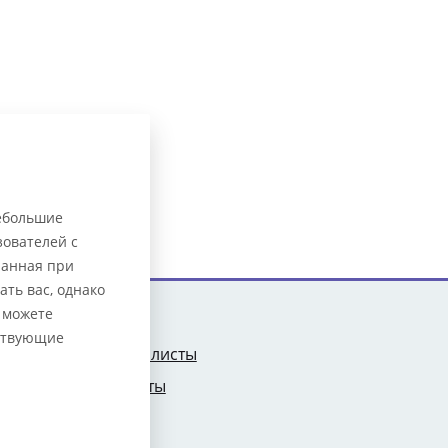
небольшие
ователей с
ранная при
ть вас, однако
 можете
Цены
тствующие
тре
Специалисты
ы
Контакты