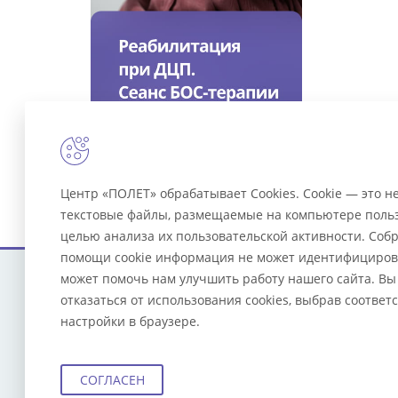
Центр «ПОЛЕТ» обрабатывает Cookies. Cookie — это 
текстовые файлы, размещаемые на компьютере польз
целью анализа их пользовательской активности. Соб
помощи cookie информация не может идентифицирова
может помочь нам улучшить работу нашего сайта. Вы
Услуги
© 2023 Центр «Полет»
отказаться от использования cookies, выбрав соотве
Все права защищены.
О Цен
настройки в браузере.
ул. Угличская, д. 12, лит. А
Отзыв
(вход с ул. Лисицына),
г. Ярославль
СОГЛАСЕН