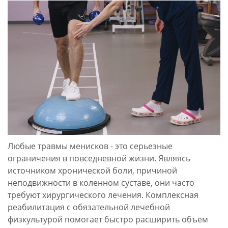
Реабилитация
В
после
Центре
шва
спортивной
мениска
медицины
(при
и
разрыве)
реабилитации
в
ПОЛЕТ
центре
проводят
ПОЛЕТ
оздоровление
в
после
Ярославле
шва
мениска
Любые травмы менисков - это серьезные
(при
ограничения в повседневной жизни. Являясь
разрыве)
источником хронической боли, причиной
Звоните
неподвижности в коленном суставе, они часто
+7
требуют хирургического лечения. Комплексная
4852
реабилитация с обязательной лечебной
60-
физкультурой помогает быстро расширить объем
99-