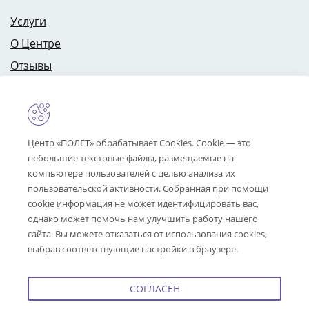
Услуги
О Центре
Отзывы
Цены
Специалисты
Контакты
Центр «ПОЛЕТ» обрабатывает Cookies. Cookie — это
небольшие текстовые файлы, размещаемые на
компьютере пользователей с целью анализа их
пользовательской активности. Собранная при помощи
info@centrpolet.ru
cookie информация не может идентифицировать вас,
ул. Угличская, д. 12, лит. А
однако может помочь нам улучшить работу нашего
(вход с ул. Лисицына),
сайта. Вы можете отказаться от использования cookies,
г. Ярославль
выбрав соответствующие настройки в браузере.
+7 (4852) 36-37-01
СОГЛАСЕН
Поддержка и развитие
Perspektiva