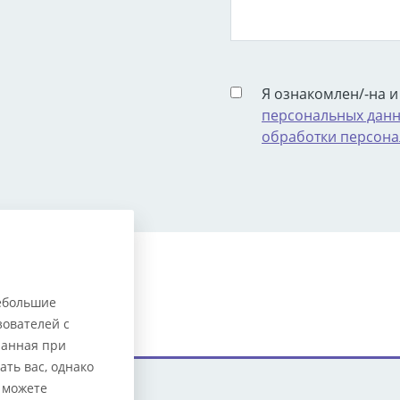
Я ознакомлен/-на и
персональных дан
обработки персона
нуться к списку
небольшие
ователей с
ранная при
ть вас, однако
 можете
Цены