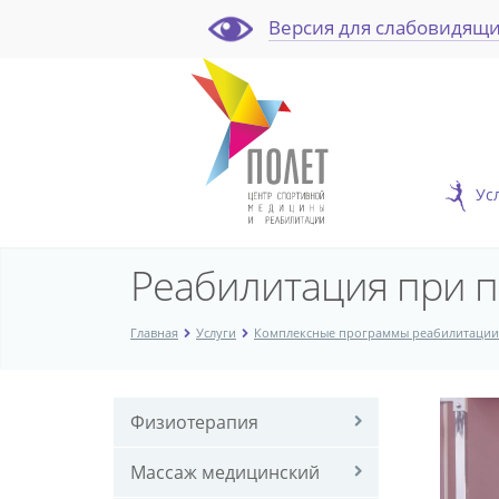
Версия для слабовидящ
Ус
Реабилитация при 
Главная
Услуги
Комплексные программы реабилитации
Реаби
В
Физиотерапия
при
Центр
перел
спорт
Массаж медицинский
в
медиц