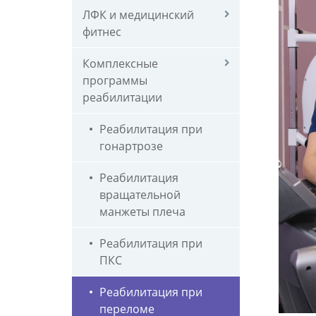
центр
и
ЛФК и медицинский
ПОЛЕТ
реаби
фитнес
в
ПОЛЕТ
Яросл
прово
Комплексные
оздор
программы
после
реабилитации
перел
Реабилитация при
Звони
гонартрозе
+7
4852
Реабилитация
60-
вращательной
99-
манжеты плеча
01.
Реабилитация при
ПКС
Реабилитация при
переломе