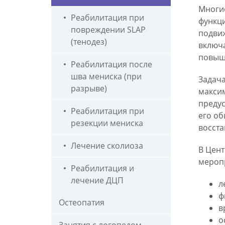
Многие
Реабилитация при
функци
повреждении SLAP
подви
(тенодез)
включ
повыш
Реабилитация после
шва мениска (при
Задача
разрыве)
макси
предус
Реабилитация при
его об
резекции мениска
восста
Лечение сколиоза
В Цент
мероп
Реабилитация и
лечение ДЦП
л
ф
Остеопатия
в
о