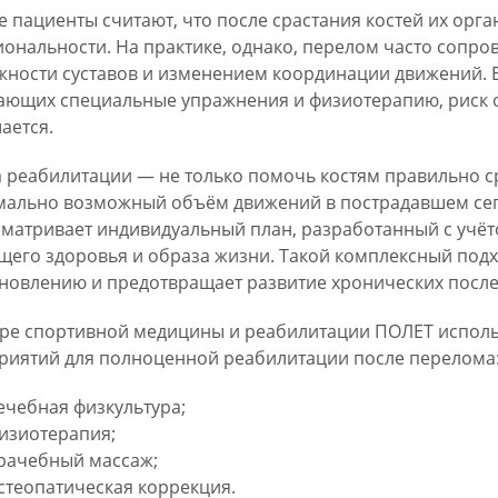
 пациенты считают, что после срастания костей их орг
ональности. На практике, однако, перелом часто сопр
жности суставов и изменением координации движений. 
ающих специальные упражнения и физиотерапию, риск 
ается.
 реабилитации — не только помочь костям правильно ср
мально возможный объём движений в пострадавшем сег
матривает индивидуальный план, разработанный с учёто
щего здоровья и образа жизни. Такой комплексный подх
новлению и предотвращает развитие хронических после
ре спортивной медицины и реабилитации ПОЛЕТ исполь
риятий для полноценной реабилитации после перелома
ечебная физкультура;
изиотерапия;
рачебный массаж;
стеопатическая коррекция.