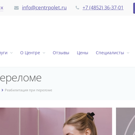
их
info@centrpolet.ru
+7 (4852) 36-37-01
луги
О Центре
Отзывы
Цены
Специалисты
переломе
Реабилитация при переломе
литация
е
оме
ивной
ины