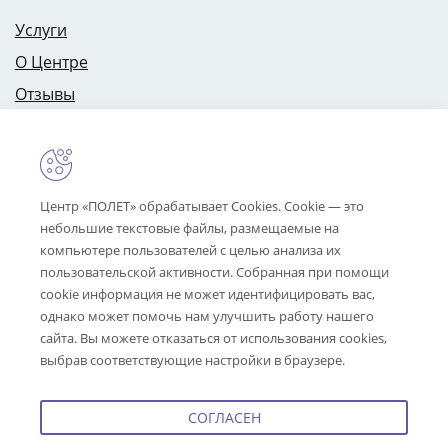
Услуги
О Центре
Отзывы
Цены
Специалисты
Контакты
Центр «ПОЛЕТ» обрабатывает Cookies. Cookie — это
небольшие текстовые файлы, размещаемые на
компьютере пользователей с целью анализа их
пользовательской активности. Собранная при помощи
info@centrpolet.ru
cookie информация не может идентифицировать вас,
ул. Угличская, д. 12, лит. А
однако может помочь нам улучшить работу нашего
(вход с ул. Лисицына),
сайта. Вы можете отказаться от использования cookies,
г. Ярославль
выбрав соответствующие настройки в браузере.
+7 (4852) 36-37-01
СОГЛАСЕН
Поддержка и развитие
Perspektiva