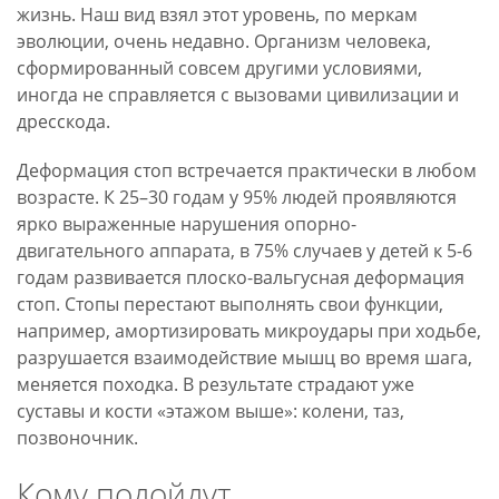
жизнь. Наш вид взял этот уровень, по меркам
"Полет".
эволюции, очень недавно. Организм человека,
Звоните
сформированный совсем другими условиями,
для
иногда не справляется с вызовами цивилизации и
записи
дресскода.
по
телефону
Деформация стоп встречается практически в любом
+7
возрасте. К 25–30 годам у 95% людей проявляются
4852
ярко выраженные нарушения опорно-
60-
двигательного аппарата, в 75% случаев у детей к 5-6
99-
годам развивается плоско-вальгусная деформация
01.
стоп. Стопы перестают выполнять свои функции,
например, амортизировать микроудары при ходьбе,
разрушается взаимодействие мышц во время шага,
меняется походка. В результате страдают уже
суставы и кости «этажом выше»: колени, таз,
позвоночник.
Кому подойдут