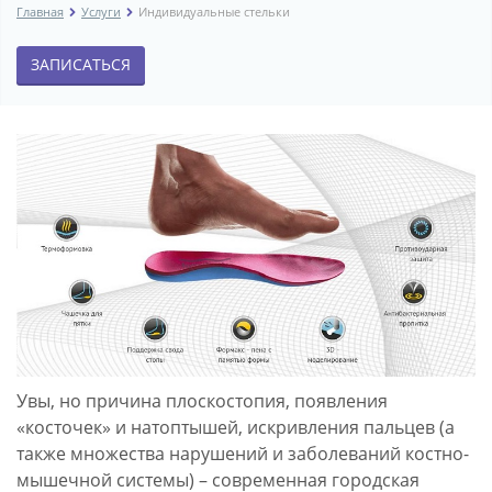
Главная
Услуги
Индивидуальные стельки
ЗАПИСАТЬСЯ
Заказать
Заказать
индивидуальные
индивидуальные
стельки
ортопедические
в
стельки
Ярославле
в
-
Ярославле.
Центр
Специалист
Полет
изготовит
стельки
в
Увы, но причина плоскостопия, появления
вашем
«косточек» и натоптышей, искривления пальцев (а
присутствии
также множества нарушений и заболеваний костно-
в
мышечной системы) – современная городская
центре