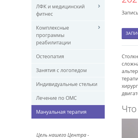
|
Яросла
ЛФК и медицинский
Мануа
Сняти
Запись
фитнес
терап
боли
при
в
Комплексные
ЗАПИ
грыже
спине,
программы
остео
шее,
реабилитации
и
поясни
Остеопатия
Столкн
боли
Консу
сложна
в
специ
Занятия с логопедом
альтер
спине
и
терапи
-
индив
Индивидуальные стельки
хирург
цена
подхо
двигат
одног
к
Лечение по ОМС
сеанса
лечен
Что
в
Запис
Мануальная терапия
Центр
по
Полет
телеф
+7
Цель нашего Центра -