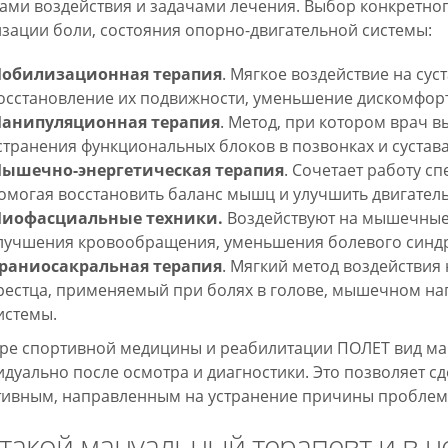
ами воздействия и задачами лечения. Выбор конкретного
зации боли, состояния опорно-двигательной системы:
обилизационная терапия
. Мягкое воздействие на су
осстановление их подвижности, уменьшение дискомфорт
анипуляционная терапия
. Метод, при котором врач 
странения функциональных блоков в позвонках и сустава
ышечно-энергетическая терапия
. Сочетает работу с
омогая восстановить баланс мышц и улучшить двигател
иофасциальные техники.
Воздействуют на мышечные 
лучшения кровообращения, уменьшения болевого синд
раниосакральная терапия
. Мягкий метод воздействия
рестца, применяемый при болях в голове, мышечном н
истемы.
ре спортивной медицины и реабилитации ПОЛЕТ вид ма
дуально после осмотра и диагностики. Это позволяет с
ивным, направленным на устранение причины проблемы,
 такой мануальный терапевт и в ч