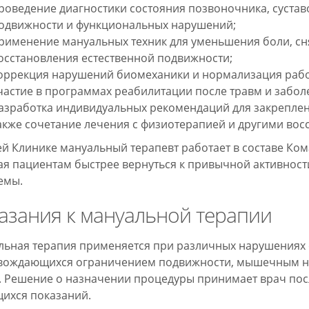
роведение диагностики состояния позвоночника, суста
одвижности и функциональных нарушений;
рименение мануальных техник для уменьшения боли, с
осстановления естественной подвижности;
оррекция нарушений биомеханики и нормализация рабо
частие в программах реабилитации после травм и забол
азработка индивидуальных рекомендаций для закреплен
акже сочетание лечения с физиотерапией и другими во
й Клинике мануальный терапевт работает в составе Ко
я пациентам быстрее вернуться к привычной активност
емы.
азания к мануальной терапии
ьная терапия применяется при различных нарушениях 
вождающихся ограничением подвижности, мышечным на
 Решение о назначении процедуры принимает врач пос
ихся показаний.