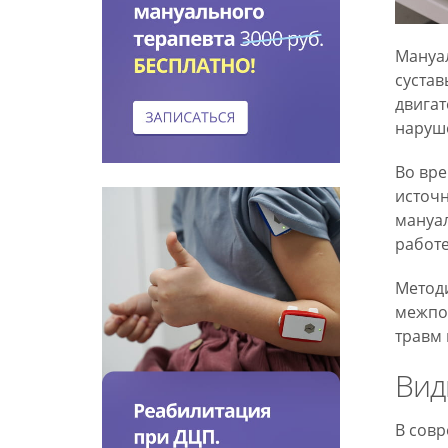
Мануал
сустав
двигат
наруш
Во вре
источн
мануал
работе
Методи
межпоз
травм 
Вид
В совр