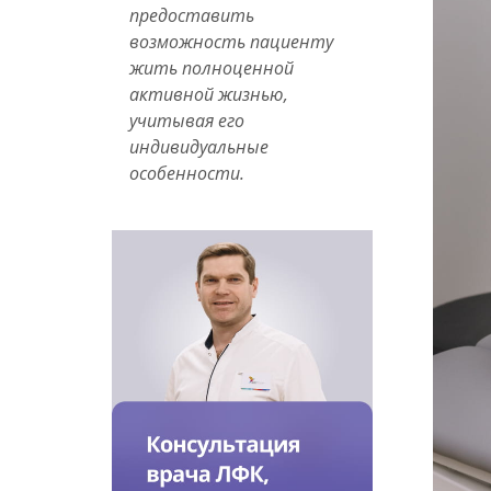
4852
предоставить
60-
возможность пациенту
99-
жить полноценной
01.
активной жизнью,
учитывая его
индивидуальные
особенности.