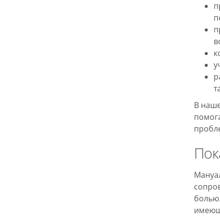
п
п
п
в
к
у
р
т
В наше
помога
пробл
Пок
Мануал
сопро
болью.
имеющ