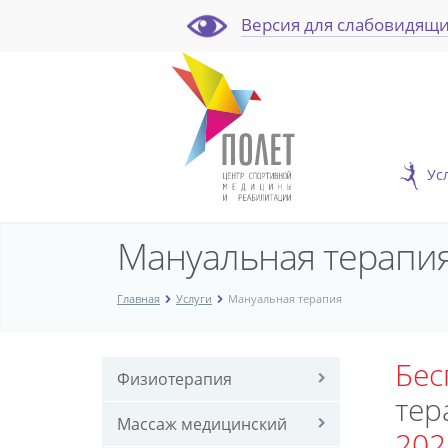
Версия для слабовидящ
Ус
Мануальная терапи
Главная
Услуги
Мануальная терапия
Бес
Мануа
Услуги
Физиотерапия
терапе
мануа
тер
в
терапе
Массаж медицинский
202
Яросл
в