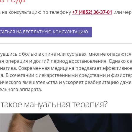
вле.
льная
е
 на консультацию по телефону
+7 (4852) 36-37-01
или чер
ия
САТЬСЯ НА БЕСПЛАТНУЮ КОНСУЛЬТАЦИЮ
,
хондрозе
це.
увшись с болью в спине или суставах, многие опасаются
льтация
я операция и долгий период восстановления. Однако се
алиста
натива. Современная медицина предлагает эффективно
я. В сочетании с лекарственными средствами и физиоте
идуальный
ического вмешательства и ускоряет реабилитацию даже
д
ельного аппарата.
о
ию.
 такое мануальная терапия?
ывайтесь
е
ону