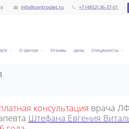
их
info@centrpolet.ru
+7 (4852) 36-37-01
луги
О Центре
Отзывы
Цены
Специалисты
я
платная консультация
врача ЛФ
льный
вт
льного
апевта
Штефана Евгения Витал
вта
6 года
авле