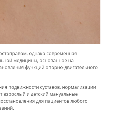
костоправом, однако современная
льной медицины, основанное на
тановления функций опорно-двигательного
ния подвижности суставов, нормализации
т взрослый и детский мануальные
восстановления для пациентов любого
заний.