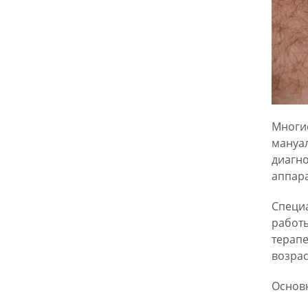
Многие
мануал
диагно
аппара
Специа
работы
терапе
возрас
Основн