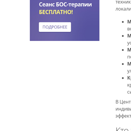
техник
локали
М
в
М
у
М
п
М
у
К
к
с
В Цент
индиви
эффект
Кто