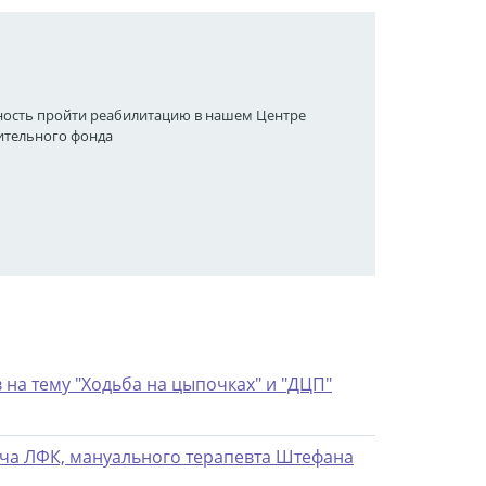
ность пройти реабилитацию в нашем Центре
орительного фонда
 на тему "Ходьба на цыпочках" и "ДЦП"
ча ЛФК, мануального терапевта Штефана