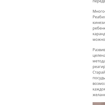
перед
Многое
Реабил
кинези
ребенк
каранд
можно 
Развив
целена
метода
реагир
Старай
посуды
возмож
каждом
желанн