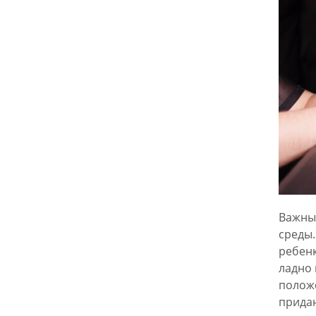
Важным
среды.
ребенк
ладно
положе
придан