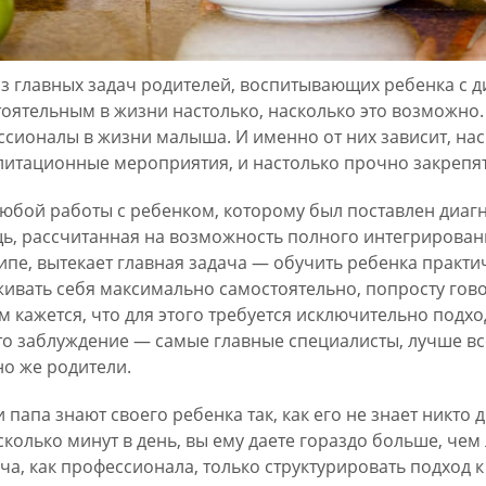
з главных задач родителей, воспитывающих ребенка с 
оятельным в жизни настолько, насколько это возможно.
сионалы в жизни малыша. И именно от них зависит, на
итационные мероприятия, и настолько прочно закрепят
юбой работы с ребенком, которому был поставлен диагн
, рассчитанная на возможность полного интегрирования
пе, вытекает главная задача — обучить ребенка практ
ивать себя максимально самостоятельно, попросту гов
 кажется, что для этого требуется исключительно подх
то заблуждение — самые главные специалисты, лучше в
о же родители.
 папа знают своего ребенка так, как его не знает никто 
сколько минут в день, вы ему даете гораздо больше, че
ча, как профессионала, только структурировать подход к