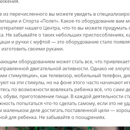
вижения.
 из перечисленного вы можете увидеть в специализирова
итации и Спорта «Полет». Какое-то оборудование вам 
отерапевт нашего Центра, что-то вы можете придумать с
а. Не забывайте о таких небольших приспособлениях, к
аши и ручки с муфтой — это оборудование стало появлят
изготовить своими руками.
ающим оборудованием может стать все, что привлекает 
правленной двигательной активности. Однако не злоу
ми стимуляции», как телевизор, мобильный телефон, д
уют на эти стимулы, но на фоне этого часто начинают 
тесь по возможности вовлекать ребенка всё, что сами де
, обуви, приготовление пищи. В каждой деятельности ст
ность попытаться что-то сделать самому, если это не уд
 маленьком деле достигать поставленной цели — хорошо
ой для ребенка. Не забывайте о поощрениях.