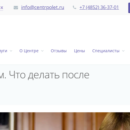
их
info@centrpolet.ru
+7 (4852) 36-37-01
луги
О Центре
Отзывы
Цены
Специалисты
. Что делать после