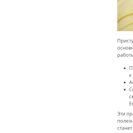
Присту
основн
работы
П
к
А
С
с
Е
Эти пр
полезн
станет